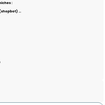
iches :
(shopbot) …
s