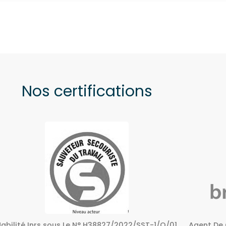
Nos certifications
Agent De Certification sous Le N° 72240158724
Centre A