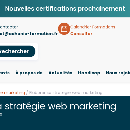
Nouvelles certifications prochainement
ontacter
Calendrier Formations
ct@adhenia-formation.fr
Consulter
Rechercher
ents
À propos de
Actualités
Handicap
Nous rejo
ie marketing
/ Elaborer sa stratégie web marketing
a stratégie web marketing
ng