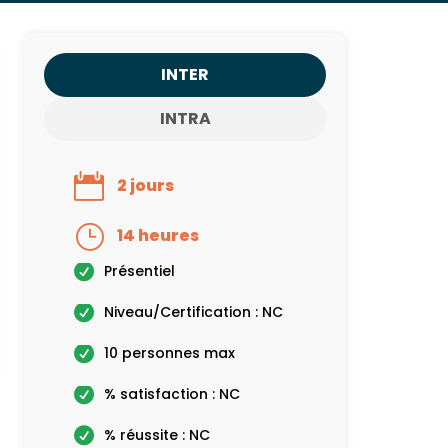
INTER
INTRA
2 jours
14 heures
Présentiel
Niveau/Certification : NC
10 personnes max
% satisfaction : NC
% réussite : NC