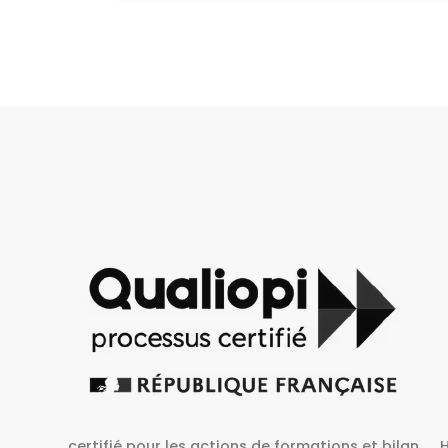
Habilité Inrs sous Le N° H38827/2022/SST-1/O/01
 bilan