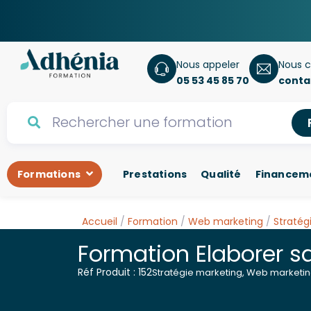
Nous appeler
Nous c
05 53 45 85 70
conta
Formations
Prestations
Qualité
Financem
Accueil
/
Formation
/
Web marketing
/
Stratég
Formation Elaborer s
Réf Produit : 152
Stratégie marketing
,
Web marketi