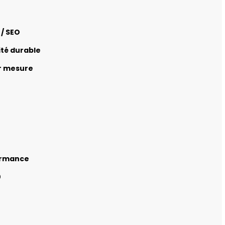
 / SEO
ité durable
r mesure
formance
0