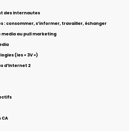
nt des internautes
s : consommer, s’informer, travailler, échanger
 media au pull marketing
edia
ogies (les « 3V »)
és d’Internet 2
ectifs
n CA