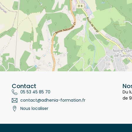
Contact
Nos
05 53 45 85 70
Du l
de 9
contact@adhenia-formation.fr
Nous localiser
restations
Charte 