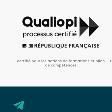
Habilité Inrs sous Le N° H38827/2022/SST-1/O/01
 bilan