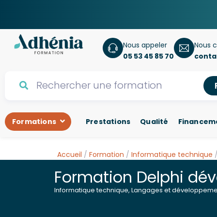
Nous appeler
Nous c
05 53 45 85 70
conta
Formations
Prestations
Qualité
Financem
Accueil
/
Formation
/
Informatique technique
/
Formation Delphi dé
Informatique technique
,
Langages et développeme