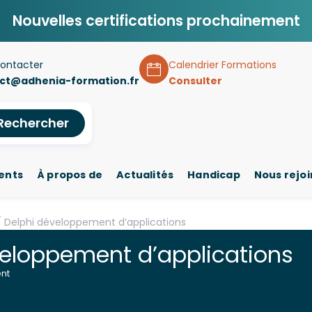
Nouvelles certifications prochainement
ontacter
Calendrier Formations
ct@adhenia-formation.fr
Consulter
Rechercher
ents
À propos de
Actualités
Handicap
Nous rejo
 Delphi développement d’applications
veloppement d’applications
nt