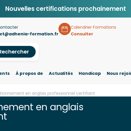
Nouvelles certifications prochainement
ontacter
Calendrier Formations
ct@adhenia-formation.fr
Consulter
Rechercher
ents
À propos de
Actualités
Handicap
Nous rejo
tionnement en anglais professionnel certifiant
nnement en anglais
nt