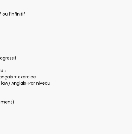
u l’infinitif
ogressif
ld »
rançais + exercice
f law) Anglais-Par niveau
tment)