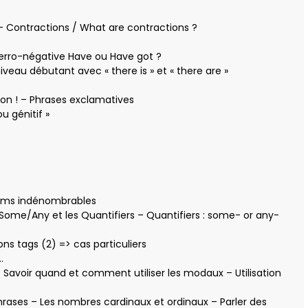
 – Contractions / What are contractions ?
nterro-négative Have ou Have got ?
veau débutant avec « there is » et « there are »
ion ! – Phrases exclamatives
u génitif »
ms indénombrables
 Some/Any et les Quantifiers – Quantifiers : some- or any-
ns tags (2) => cas particuliers
…
– Savoir quand et comment utiliser les modaux – Utilisation
hrases – Les nombres cardinaux et ordinaux – Parler des