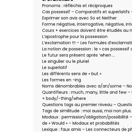
Pronoms : réfléchis et réciproques
Cas possessif – Comparatifs et superlatifs
Exprimer son avis avec So et Neither
Forme négative, interrogative, négative, i
Cours + exercices doivent être étudiés au ni
L’apostrophe pour la possession
L’exclamation !!! – Les formules d’exclamat
La notion de possession : le « cas possessif o
Le futur sera présent après ‘when …
Le singulier ou le pluriel
Le superlatif
Les différents sens de « but »
Les formes en -ing
Noms dénombrables avec a/an/some – No
Quantifieurs : much, many, little and few –
+ body/-thing/where
Questions tags au premier niveau – Questio
Tags de similitude : moi aussi, moi non plus
Modaux : permission/obligation/possibilité 
de « Would » – Modaux et probabilités
Lexique : faux amis – Les connecteurs de p