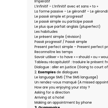
Impératif
L’infinitif – L’infinitif avec et sans « to »
La forme passive – Le gérondif – Le gérondif o
Le passé simple et progressif
Le passé simple ou participe passé
Le plus que parfait anglais (pluperfect)
Les habitudes
Le présent simple (révision)
Passé progressif / Passé simple
Present perfect simple – Present perfect pr
Reconnaître les temps
Savoir utiliser « to have » « should » ou « wou
Tableau récapitulatif : traduire le présent f
Dialogue : aller en justice (Going to court o
2.
Exemples
de dialogues
Le language SMS (The SMS language)
Un rendez-vous manqué (A missed appoin
How are you enjoying your stay ?
Asking for a direction
Arriving at a hotel
Making an appointment by phone
3. Grammaire