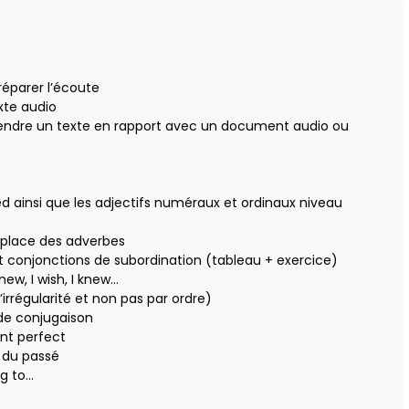
réparer l’écoute
xte audio
rendre un texte en rapport avec un document audio ou
t ed ainsi que les adjectifs numéraux et ordinaux niveau
, place des adverbes
t conjonctions de subordination (tableau + exercice)
new, I wish, I knew…
’irrégularité et non pas par ordre)
 de conjugaison
ent perfect
s du passé
ng to…