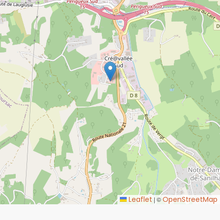
Leaflet
OpenStreetMap
|
©