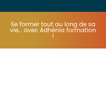
Se former tout au long de sa
vie... avec Adhénia formation
!