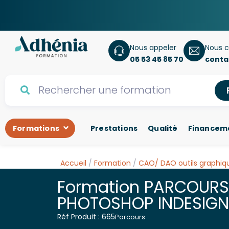
Nous appeler
Nous c
05 53 45 85 70
conta
Formations
Prestations
Qualité
Financem
Accueil
/
Formation
/
CAO/ DAO outils graphiq
Formation PARCOURS
PHOTOSHOP INDESIGN 
Réf Produit : 665
Parcours