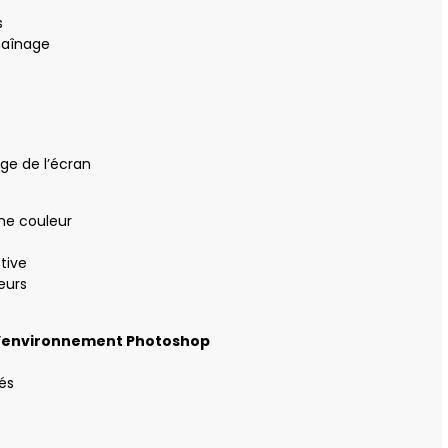
s
chaînage
age de l’écran
ne couleur
ctive
eurs
e l’environnement Photoshop
és