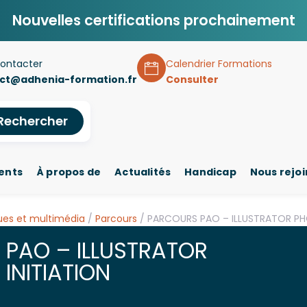
Nouvelles certifications prochainement
ontacter
Calendrier Formations
ct@adhenia-formation.fr
Consulter
Rechercher
ents
À propos de
Actualités
Handicap
Nous rejo
ues et multimédia
/
Parcours
/ PARCOURS PAO – ILLUSTRATOR PH
 PAO – ILLUSTRATOR
INITIATION