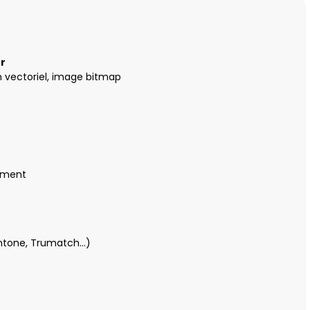
or
in vectoriel, image bitmap
rement
antone, Trumatch…)