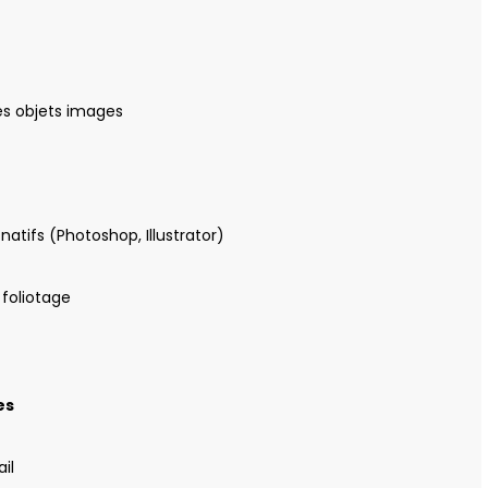
es objets images
atifs (Photoshop, Illustrator)
 foliotage
es
il