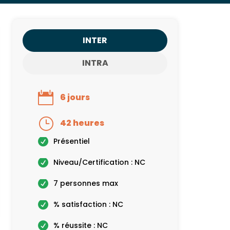
INTER
INTRA
6 jours
42 heures
Présentiel
Niveau/Certification : NC
7 personnes max
% satisfaction : NC
% réussite : NC