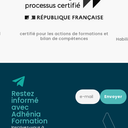
ons et
A
Habilité Inrs sous Le N° H38827/2022/SST-
1/O/01
Restez
informé
avec
Adhénia
Formation