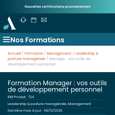
Nouvelles certifications prochainement
Nos Formations
Accueil
/
Formation
/
Management
/
Leadership &
posture managériale
/ Manager : vos outils de
développement personnel
Formation Manager : vos outils
de développement personnel
Réf Produit : 724
Leadership & posture managériale
,
Management
Dernière mise à jour : 09/12/2025