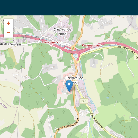
la formation.
+
−