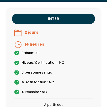
INTER
2 jours
14 heures
Présentiel
Niveau/Certification : NC
6 personnes max
% satisfaction : NC
% réussite : NC
À partir de :