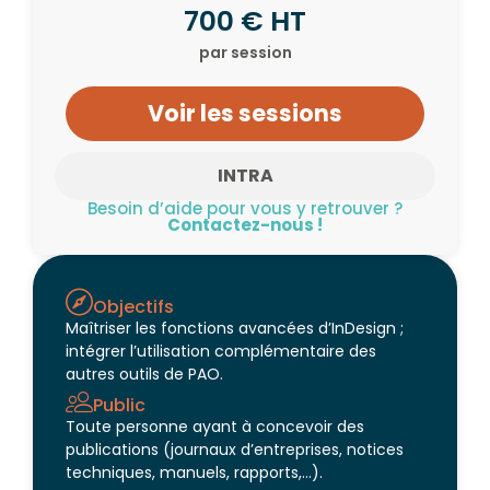
700 € HT
par session
Voir les sessions
INTRA
Besoin d’aide pour vous y retrouver ?
Contactez-nous !
Objectifs
Maîtriser les fonctions avancées d’InDesign ;
intégrer l’utilisation complémentaire des
autres outils de PAO.
Public
Toute personne ayant à concevoir des
publications (journaux d’entreprises, notices
techniques, manuels, rapports,…).