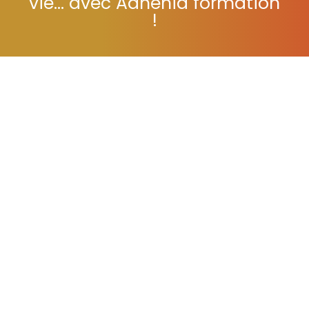
vie... avec Adhénia formation
!