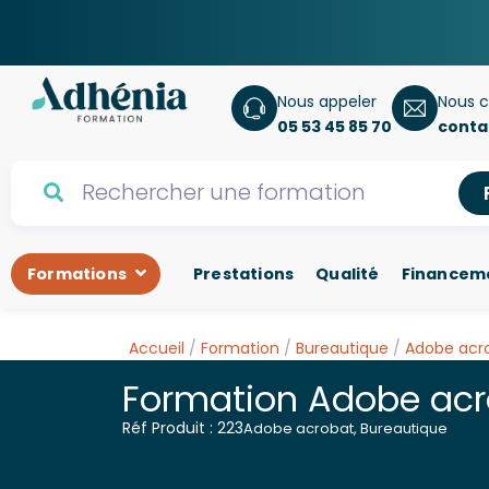
Nous appeler
Nous c
05 53 45 85 70
conta
Formations
Prestations
Qualité
Financem
Accueil
/
Formation
/
Bureautique
/
Adobe acr
Formation Adobe acr
Réf Produit : 223
Adobe acrobat
,
Bureautique