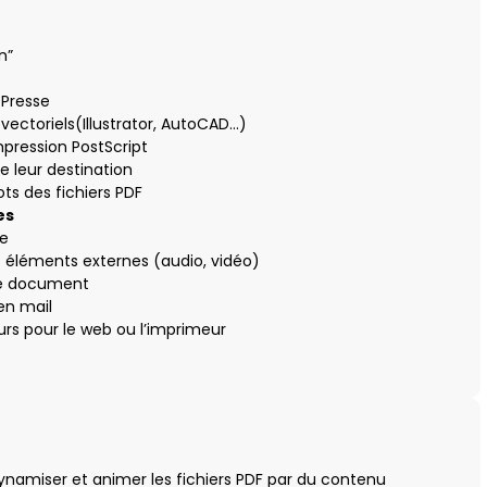
n”
 Presse
 vectoriels(Illustrator, AutoCAD…)
mpression PostScript
 leur destination
ots des fichiers PDF
es
ne
s éléments externes (audio, vidéo)
 de document
en mail
eurs pour le web ou l’imprimeur
 dynamiser et animer les fichiers PDF par du contenu