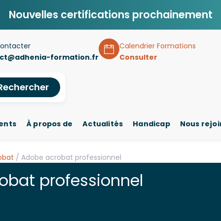
Nouvelles certifications prochainement
ontacter
Calendrier Formations
ct@adhenia-formation.fr
Consulter
Rechercher
ents
À propos de
Actualités
Handicap
Nous rejo
obat
/ Adobe acrobat professionnel
obat professionnel