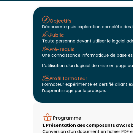
Objectifs
Découverte puis exploration complète des 
Public
Toute personne devant utiliser le logciel a
Pré-requis
Une connaissance informatique de base est
L’utilisation d’un logiciel de mise en page
Profil formateur
Formateur expérimenté et certifié alliant 
l’apprentissage par la pratique.
Programme
1. Présentation des composants d’Acro
Conversion d’un document en fichier PDF en